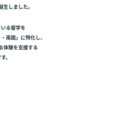
誕生しました。
ている留学を
ト・南国」に特化し、
る体験を支援する
です。