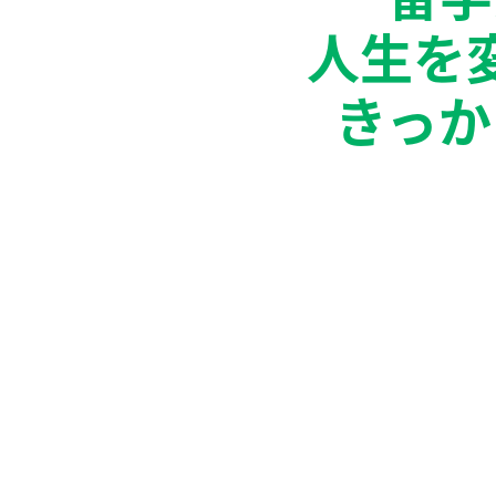
人生を
きっか