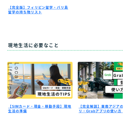
【完全版】フィリピン留学・バリ島
留学の持ち物リスト
現地生活に必要なこと
【SIMカード・現金・移動手段】現地
【完全解説】東南アジアの配
生活の準備
リ・Grabアプリの使い方！