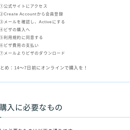
①公式サイトにアクセス
②Create Accountから会員登録
③メールを確認し、Activeにする
④ビザの購入へ
⑤利用規約に同意する
⑥ビザ費用の支払い
⑦メールよりビザのダウンロード
とめ：14〜7日前にオンラインで購入を！
A】購入に必要なもの