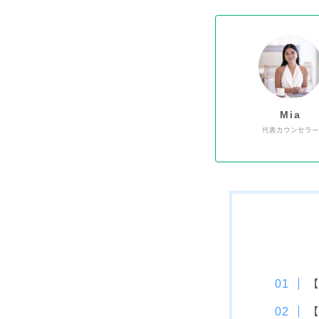
Mia
代表カウンセラ
【
【