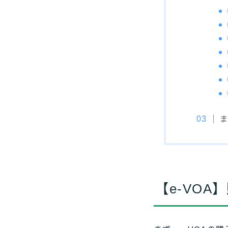
ま
【e-VO