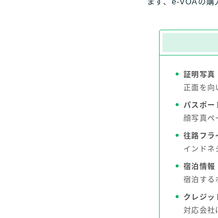
まず、e-VOAの
証明写真
正面を向
パスポー
顔写真ペ
往路フラ
インドネ
宿泊情報
宿泊する
クレジッ
対応会社はV