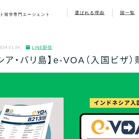
選ばれる理由
国一覧
ト留学専門エージェント
セブ島留
バリ島留
LINE配信
024.01.04
シア・バリ島】e-VOA（入国ビザ