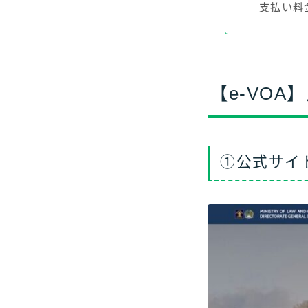
支払い料金
【e-VO
①公式サイ