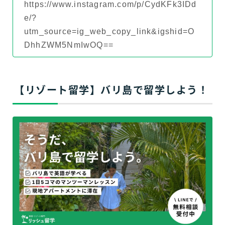
https://www.instagram.com/p/CydKFk3IDd
e/?
utm_source=ig_web_copy_link&igshid=O
DhhZWM5NmIwOQ==
【リゾート留学】バリ島で留学しよう！