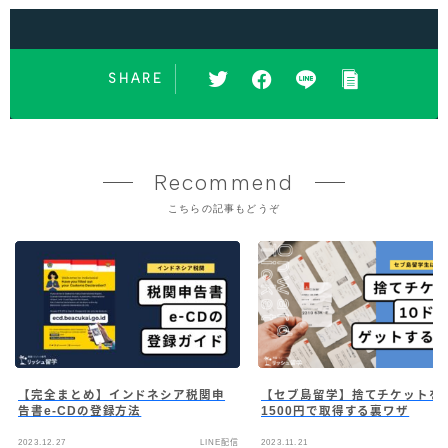
SHARE
Recommend
こちらの記事もどうぞ
【完全まとめ】インドネシア税関申
【セブ島留学】捨てチケットを
告書e-CDの登録方法
1500円で取得する裏ワザ
2023.12.27
LINE配信
2023.11.21
セ